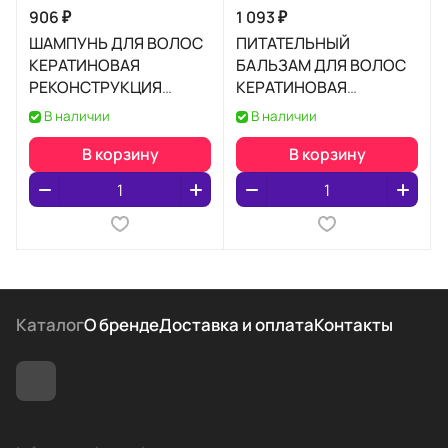
906 ₽
1 093 ₽
ШАМПУНЬ ДЛЯ ВОЛОС
ПИТАТЕЛЬНЫЙ
КЕРАТИНОВАЯ
БАЛЬЗАМ ДЛЯ ВОЛОС
РЕКОНСТРУКЦИЯ
КЕРАТИНОВАЯ
ВОЛОС
РЕКОНСТРУКЦИЯ
В наличии
В наличии
ВОЛОС
В корзину
В корзину
Каталог
О бренде
Доставка и оплата
Контакты