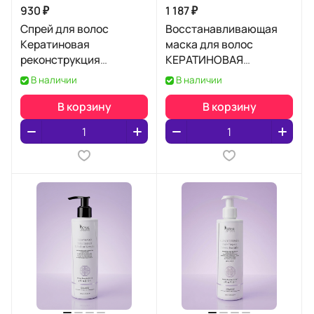
930 ₽
1 187 ₽
Спрей для волос
Восстанавливающая
Кератиновая
маска для волос
реконструкция
КЕРАТИНОВАЯ
Корейская формула 21 в
РЕКОНСТРУКЦИЯ
В наличии
В наличии
1
ВОЛОС
В корзину
В корзину